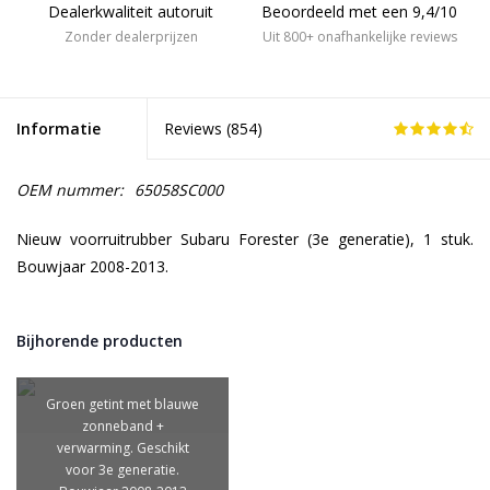
Dealerkwaliteit autoruit
Beoordeeld met een 9,4/10
Zonder dealerprijzen
Uit 800+ onafhankelijke reviews
Informatie
Reviews (
854
)
OEM nummer:
65058SC000
Nieuw voorruitrubber Subaru Forester (3e generatie), 1 stuk.
Bouwjaar 2008-2013.
Bijhorende producten
Groen getint met blauwe
zonneband +
verwarming. Geschikt
voor 3e generatie.