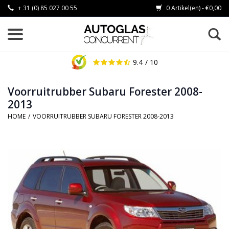
+ 31 (0) 85 027 00 55
0 Artikel(en) - €0,00
9.4
/ 10
Voorruitrubber Subaru Forester 2008-
2013
HOME
/
VOORRUITRUBBER SUBARU FORESTER 2008-2013