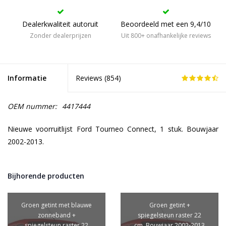
Dealerkwaliteit autoruit
Beoordeeld met een 9,4/10
Zonder dealerprijzen
Uit 800+ onafhankelijke reviews
Informatie
Reviews (
854
)
OEM nummer:
4417444
Nieuwe voorruitlijst Ford Tourneo Connect, 1 stuk. Bouwjaar
2002-2013.
Bijhorende producten
Groen getint met blauwe
Groen getint +
zonneband +
spiegelsteun raster 22
spiegelsteun raster 22
cm. Bouwjaar 2002-2013