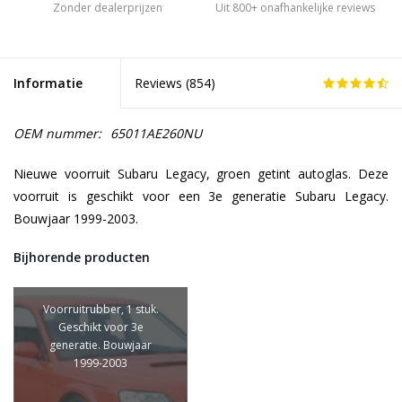
Zonder dealerprijzen
Uit 800+ onafhankelijke reviews
Informatie
Reviews (
854
)
OEM nummer:
65011AE260NU
Nieuwe voorruit Subaru Legacy, groen getint autoglas. Deze
voorruit is geschikt voor een 3e generatie Subaru Legacy.
Bouwjaar 1999-2003.
Bijhorende producten
Voorruitrubber, 1 stuk.
Geschikt voor 3e
generatie. Bouwjaar
1999-2003