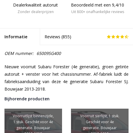
Dealerkwaliteit autoruit
Beoordeeld met een 9,4/10
Zonder dealerprijzen
Uit 800+ onafhankelijke reviews
Informatie
Reviews (
855
)
OEM nummer:
65009SG400
Nieuwe voorruit Subaru Forester (4e generatie), groen getinte
autoruit + venster voor het chassisnummer. Af-fabriek luidt de
fabrieksaanduiding van deze 4e generatie Subaru Forester SJ.
Bouwjaar 2013-2018.
Bijhorende producten
Voorruitlijst binnenzijde,
Voorruit sierlijst, 1 stuk.
1 stuk. Geschikt voor 4e
Geschikt voor 4e
generatie. Bouwjaar
generatie. Bouwjaar