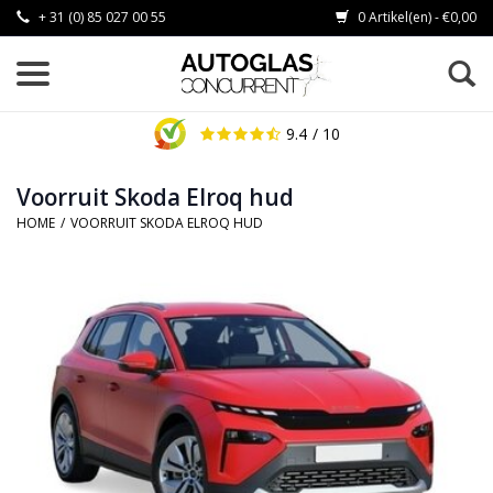
+ 31 (0) 85 027 00 55
0 Artikel(en) - €0,00
9.4
/ 10
Voorruit Skoda Elroq hud
HOME
/
VOORRUIT SKODA ELROQ HUD