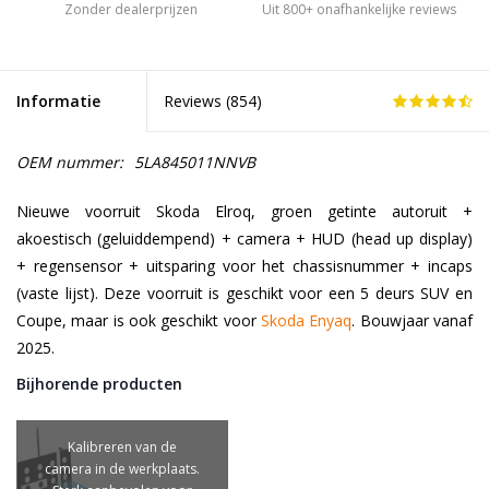
Zonder dealerprijzen
Uit 800+ onafhankelijke reviews
Informatie
Reviews (
854
)
OEM nummer:
5LA845011NNVB
Nieuwe voorruit Skoda Elroq, groen getinte autoruit +
akoestisch (geluiddempend) + camera + HUD (head up display)
+ regensensor + uitsparing voor het chassisnummer + incaps
(vaste lijst). Deze voorruit is geschikt voor een 5 deurs SUV en
Coupe, maar is ook geschikt voor
Skoda Enyaq
. Bouwjaar vanaf
2025.
Bijhorende producten
Kalibreren van de
camera in de werkplaats.