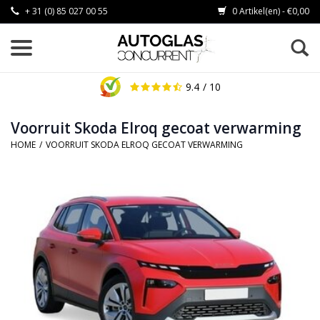
+ 31 (0) 85 027 00 55
0 Artikel(en) - €0,00
9.4
/ 10
Voorruit Skoda Elroq gecoat verwarming
HOME
/
VOORRUIT SKODA ELROQ GECOAT VERWARMING