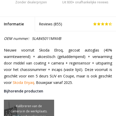
Zonder dealerprijzen
Uit 800+ onafhankelijke reviews
Informatie
Reviews (
855
)
OEM nummer:
5LA845011MNVB
Nieuwe voorruit Skoda Elroq, gecoat autoglas (40%
warmtewerend) + akoestisch (geluiddempend) + verwarming
door middel van coating + camera + regensensor + uitsparing
voor het chassisnummer + incaps (vaste lijst). Deze voorruit is
geschikt voor een 5 deurs SUV en Coupe, maar is ook geschikt
voor
Skoda Enyaq
. Bouwjaar vanaf 2025.
Bijhorende producten
Kalibreren van de
camera in de werkplaats.