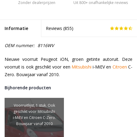
Zonder dealerprijzen
Uit 800+ onafhankelijke reviews
Informatie
Reviews (
855
)
OEM nummer:
8116WV
Nieuwe voorruit Peugeot iON, groen getinte autoruit. Deze
voorruit is ook geschikt voor een
Mitsubishi
i-MiEV en
Citroen
C-
Zero. Bouwjaar vanaf 2010.
Bijhorende producten
Voorruitlijst, 1 stuk. Ook
geschikt voor Mitsubishi
i-MiEV en Citroen C-Zero.
Bouwjaar vanaf 2010