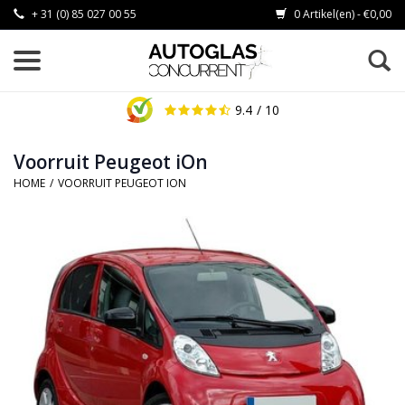
+ 31 (0) 85 027 00 55
0 Artikel(en) - €0,00
9.4
/ 10
Voorruit Peugeot iOn
HOME
/
VOORRUIT PEUGEOT ION