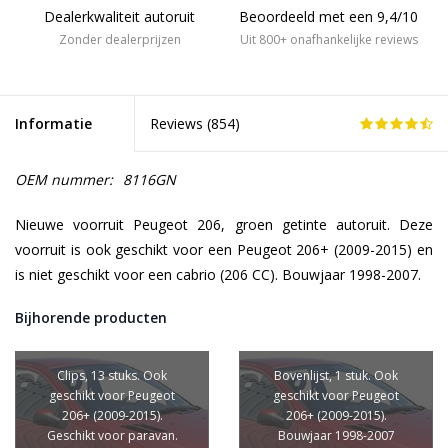
Dealerkwaliteit autoruit
Beoordeeld met een 9,4/10
Zonder dealerprijzen
Uit 800+ onafhankelijke reviews
Informatie
Reviews (
854
)
OEM nummer:
8116GN
Nieuwe voorruit Peugeot 206, groen getinte autoruit. Deze
voorruit is ook geschikt voor een Peugeot 206+ (2009-2015) en
is niet geschikt voor een cabrio (206 CC). Bouwjaar 1998-2007.
Bijhorende producten
Clips, 13 stuks. Ook
Bovenlijst, 1 stuk. Ook
geschikt voor Peugeot
geschikt voor Peugeot
206+ (2009-2015).
206+ (2009-2015).
Geschikt voor paravan.
Bouwjaar 1998-2007