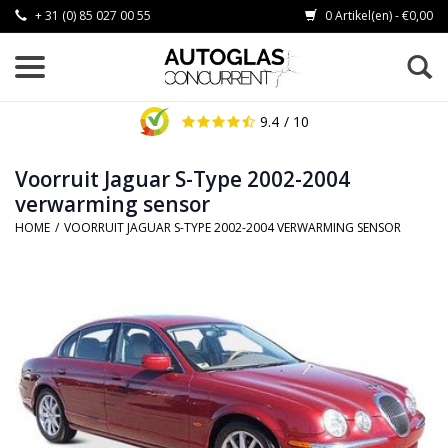
+ 31 (0) 85 027 00 55
0 Artikel(en) - €0,00
9.4
/ 10
Voorruit Jaguar S-Type 2002-2004
verwarming sensor
HOME
/
VOORRUIT JAGUAR S-TYPE 2002-2004 VERWARMING SENSOR