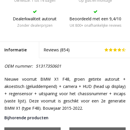
Uw keuze: 1 tot 14 dagen
Op glas én montage
Dealerkwaliteit autoruit
Beoordeeld met een 9,4/10
Zonder dealerprijzen
Uit 800+ onafhankelijke reviews
Informatie
Reviews (
854
)
OEM nummer:
51317350601
Nieuwe voorruit BMW X1 F48, groen getinte autoruit +
akoestisch (geluiddempend) + camera + HUD (head up display)
+ regensensor + uitsparing voor het chassisnummer + incaps
(vaste lijst). Deze voorruit is geschikt voor een 2e generatie
BMW X1 (type F48). Bouwjaar 2015-2022.
Bijhorende producten