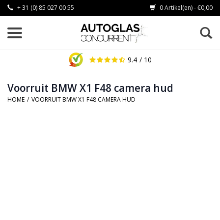
+ 31 (0) 85 027 00 55
0 Artikel(en) - €0,00
9.4
/ 10
Voorruit BMW X1 F48 camera hud
HOME
/
VOORRUIT BMW X1 F48 CAMERA HUD