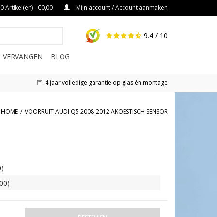
0 Artikel(en) - €0,00
Mijn account / Account aanmaken
9.4
/ 10
IT VERVANGEN
BLOG
4 jaar volledige garantie op glas én montage
HOME
/
VOORRUIT AUDI Q5 2008-2012 AKOESTISCH SENSOR
0)
,00)