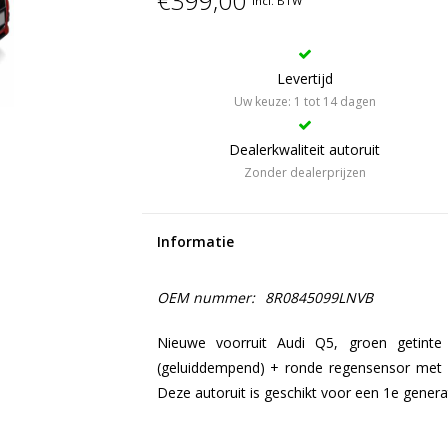
€399,00
incl. BTW
Levertijd
Uw keuze: 1 tot 14 dagen
Dealerkwaliteit autoruit
Zonder dealerprijzen
Informatie
OEM nummer:
8R0845099LNVB
Nieuwe voorruit Audi Q5, groen getint
(geluiddempend) + ronde regensensor met d
Deze autoruit is geschikt voor een 1e genera