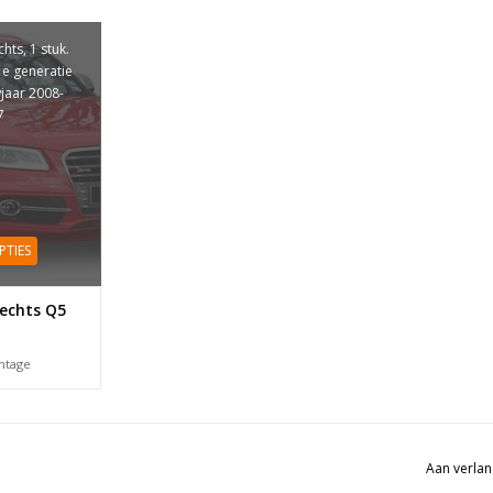
chts, 1 stuk.
1e generatie
jaar 2008-
7
PTIES
rechts Q5
ntage
Aan verlan