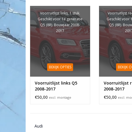
Voorruitlijst links, 1 stuk.
Voorruitlijst re
Geschikt voor 1e generatie
Geschikt voor 
Q5 (8R). Bouwjaar 2008-
Q5 (8R). Bouw
2017
201
BEKIJK OPTIES
BEKIJK O
Voorruitlijst links Q5
Voorruitlijst 
2008-2017
2008-2017
€50,00
€50,00
excl. montage
excl. mo
Audi