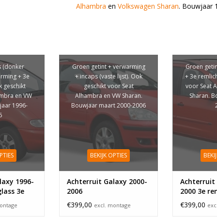
Alhambra
en
Volkswagen Sharan
. Bouwjaar 
s (donker
Groen getint + verwarming
Groen geti
arming + 3e
+ incaps (vaste lijst). Ook
+ 3e remlic
k geschikt
geschikt voor Seat
voor Seat 
ambra en VW
Alhambra en VW Sharan.
Sharan. B
jaar 1996-
Bouwjaar maart 2000-2006
6
PTIES
BEKIJK OPTIES
BEKI
laxy 1996-
Achterruit Galaxy 2000-
Achterruit
glass 3e
2006
2000 3e re
€399,00
€399,00
montage
excl. montage
exc