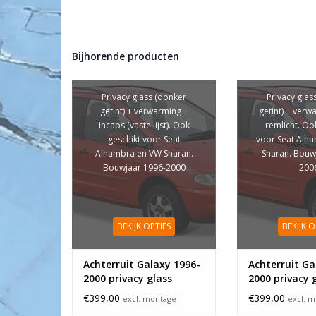
Bijhorende producten
Privacy glass (donker
Privacy glas
getint) + verwarming +
getint) + verw
incaps (vaste lijst). Ook
remlicht. Oo
geschikt voor Seat
voor Seat Alh
Alhambra en VW Sharan.
Sharan. Bouw
Bouwjaar 1996-2000
200
BEKIJK OPTIES
BEKIJK O
Achterruit Galaxy 1996-
Achterruit Ga
2000 privacy glass
2000 privacy 
remlicht
€399,00
€399,00
excl. montage
excl. 