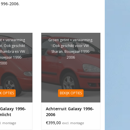
1996-2006.
nt + verwarming
Groen getint + verwarming.
ht. Ook geschikt
Ook geschikt voor VW
Alhambra en VW
Sharan. Bouwjaar 1996-
ouwjaar 1996-
2006
2000
JK OPTIES
BEKIJK OPTIES
 Galaxy 1996-
Achterruit Galaxy 1996-
mlicht
2006
€399,00
l. montage
excl. montage