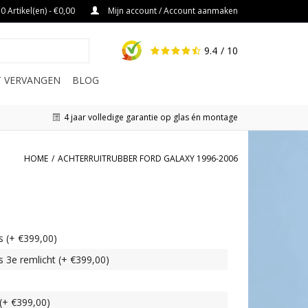
0 Artikel(en) - €0,00
Mijn account / Account aanmaken
9.4
/ 10
IT VERVANGEN
BLOG
4 jaar volledige garantie op glas én montage
HOME
/
ACHTERRUITRUBBER FORD GALAXY 1996-2006
s (+ €399,00)
s 3e remlicht (+ €399,00)
 (+ €399,00)