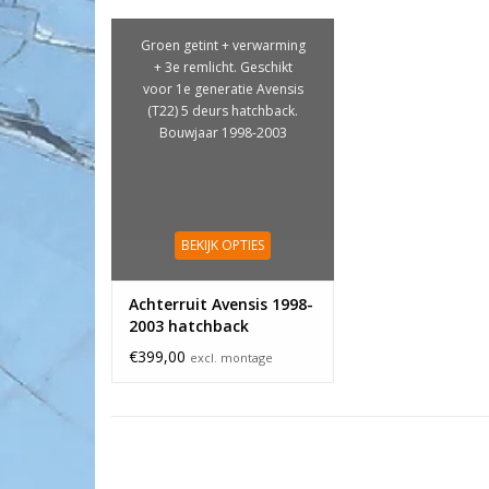
Groen getint + verwarming
+ 3e remlicht. Geschikt
voor 1e generatie Avensis
(T22) 5 deurs hatchback.
Bouwjaar 1998-2003
BEKIJK OPTIES
Achterruit Avensis 1998-
2003 hatchback
€399,00
excl. montage