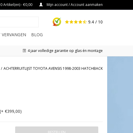
0 Artikel(en) - €0,00
Mijn account / Account aanmaken
9.4
/ 10
IT VERVANGEN
BLOG
4 jaar volledige garantie op glas én montage
/
ACHTERRUITLIJST TOYOTA AVENSIS 1998-2003 HATCHBACK
(+ €399,00)
BESTELLEN