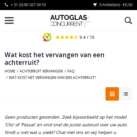
+ 31 (0) 85 027 00 55
0 Artikel(en) - €0,00
9.4
/ 10
Wat kost het vervangen van een
achterruit?
HOME
/
ACHTERRUIT VERVANGEN
/
FAQ
/
WAT KOST HET VERVANGEN VAN EEN ACHTERRUIT?
Geen producten gevonden. Zoek bijvoorbeeld op het model
'Clio' of 'Passat' en vind snel de juiste autoruit voor uw auto.
Vindt u niet wat u zoekt? Chat met ons en wij helpen u