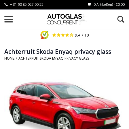
+ 31 (0) 85 027 00 55
0 Artikel(en) - €0,00
9.4
/ 10
Achterruit Skoda Enyaq privacy glass
HOME
/
ACHTERRUIT SKODA ENYAQ PRIVACY GLASS