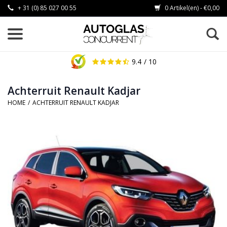
+ 31 (0) 85 027 00 55
0 Artikel(en) - €0,00
9.4
/ 10
Achterruit Renault Kadjar
HOME
/
ACHTERRUIT RENAULT KADJAR