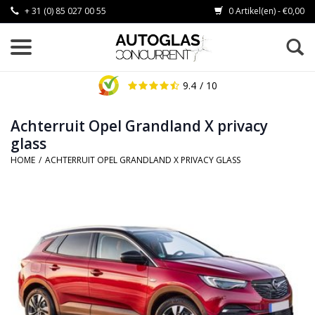
+ 31 (0) 85 027 00 55
0 Artikel(en) - €0,00
9.4
/ 10
Achterruit Opel Grandland X privacy
glass
HOME
/
ACHTERRUIT OPEL GRANDLAND X PRIVACY GLASS