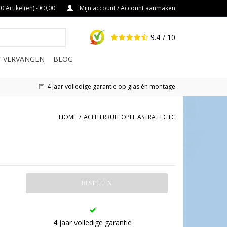
0 Artikel(en) - €0,00
Mijn account / Account aanmaken
9.4
/ 10
IT VERVANGEN
BLOG
4 jaar volledige garantie op glas én montage
HOME
/
ACHTERRUIT OPEL ASTRA H GTC
BESTELLEN
4 jaar volledige garantie