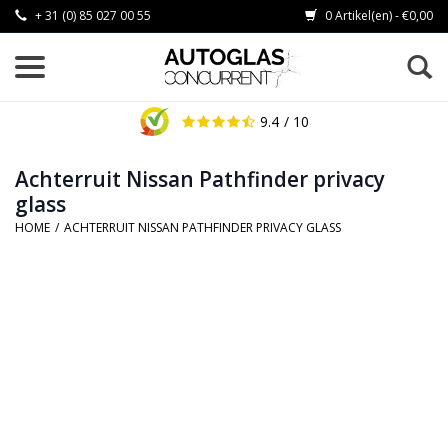
+ 31 (0) 85 027 00 55
0 Artikel(en) - €0,00
9.4
/ 10
Achterruit Nissan Pathfinder privacy
glass
HOME
/
ACHTERRUIT NISSAN PATHFINDER PRIVACY GLASS