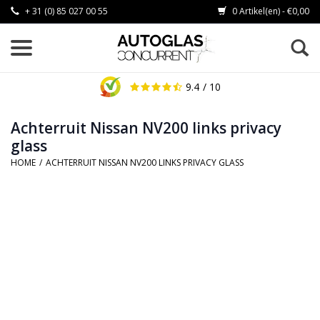
+ 31 (0) 85 027 00 55
0 Artikel(en) - €0,00
9.4
/ 10
Achterruit Nissan NV200 links privacy
glass
HOME
/
ACHTERRUIT NISSAN NV200 LINKS PRIVACY GLASS