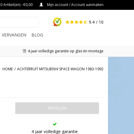
0 Artikel(en) - €0,00
Mijn account / Account aanmaken
9.4
/ 10
IT VERVANGEN
BLOG
4 jaar volledige garantie op glas én montage
HOME
/
ACHTERRUIT MITSUBISHI SPACE WAGON 1983-1992
BESTELLEN
4 jaar volledige garantie