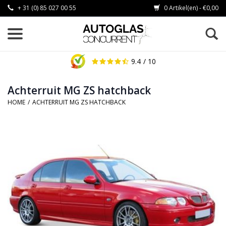
+ 31 (0) 85 027 00 55
0 Artikel(en) - €0,00
9.4
/ 10
Achterruit MG ZS hatchback
HOME
/
ACHTERRUIT MG ZS HATCHBACK