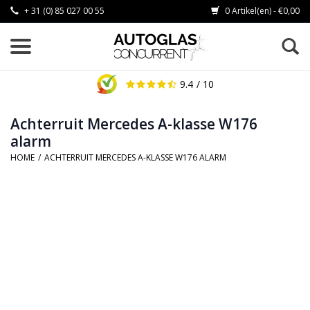
+ 31 (0) 85 027 00 55
0 Artikel(en) - €0,00
9.4
/ 10
Achterruit Mercedes A-klasse W176
alarm
HOME
/
ACHTERRUIT MERCEDES A-KLASSE W176 ALARM