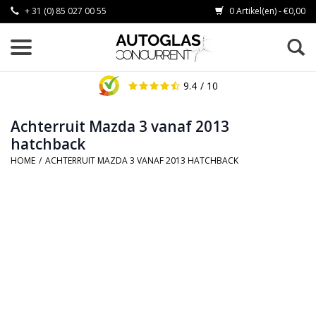
+ 31 (0) 85 027 00 55
0 Artikel(en) - €0,00
9.4
/ 10
Achterruit Mazda 3 vanaf 2013
hatchback
HOME
/
ACHTERRUIT MAZDA 3 VANAF 2013 HATCHBACK