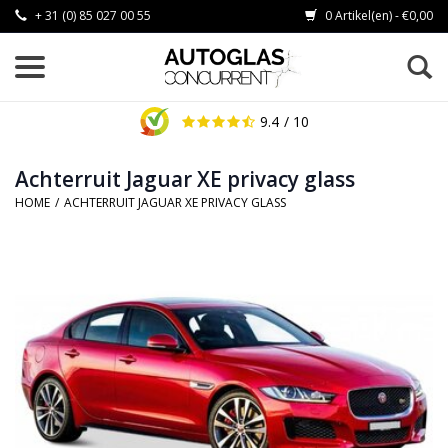
+ 31 (0) 85 027 00 55
0 Artikel(en) - €0,00
9.4
/ 10
Achterruit Jaguar XE privacy glass
HOME
/
ACHTERRUIT JAGUAR XE PRIVACY GLASS