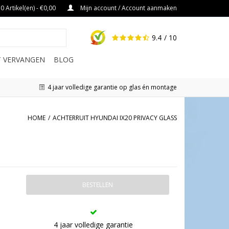
0 Artikel(en) - €0,00
Mijn account / Account aanmaken
9.4
/ 10
IT VERVANGEN
BLOG
4 jaar volledige garantie op glas én montage
HOME
/
ACHTERRUIT HYUNDAI IX20 PRIVACY GLASS
BESTELLEN
4 jaar volledige garantie