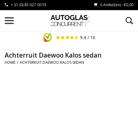
+ 31 (0) 85 027 00 55
0 Artikel(en) - €0,00
9.4
/ 10
Achterruit Daewoo Kalos sedan
HOME
/
ACHTERRUIT DAEWOO KALOS SEDAN